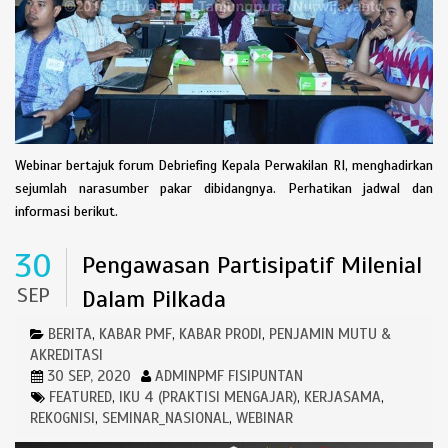
Webinar bertajuk forum Debriefing Kepala Perwakilan RI, menghadirkan
sejumlah narasumber pakar dibidangnya. Perhatikan jadwal dan
informasi berikut.
30
Pengawasan Partisipatif Milenial
SEP
Dalam Pilkada
BERITA
KABAR PMF
KABAR PRODI
PENJAMIN MUTU &
,
,
,
AKREDITASI
30 SEP, 2020
ADMINPMF FISIPUNTAN
FEATURED
IKU 4 (PRAKTISI MENGAJAR)
KERJASAMA
,
,
,
REKOGNISI
SEMINAR_NASIONAL
WEBINAR
,
,