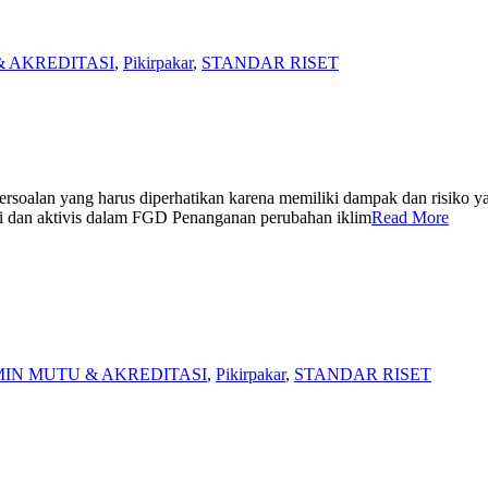
& AKREDITASI
,
Pikirpakar
,
STANDAR RISET
oalan yang harus diperhatikan karena memiliki dampak dan risiko yan
isi dan aktivis dalam FGD Penanganan perubahan iklim
Read More
IN MUTU & AKREDITASI
,
Pikirpakar
,
STANDAR RISET