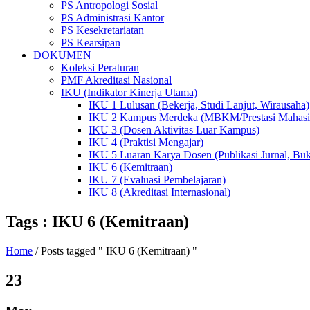
PS Antropologi Sosial
PS Administrasi Kantor
PS Kesekretariatan
PS Kearsipan
DOKUMEN
Koleksi Peraturan
PMF Akreditasi Nasional
IKU (Indikator Kinerja Utama)
IKU 1 Lulusan (Bekerja, Studi Lanjut, Wirausaha)
IKU 2 Kampus Merdeka (MBKM/Prestasi Mahasi
IKU 3 (Dosen Aktivitas Luar Kampus)
IKU 4 (Praktisi Mengajar)
IKU 5 Luaran Karya Dosen (Publikasi Jurnal, Buku
IKU 6 (Kemitraan)
IKU 7 (Evaluasi Pembelajaran)
IKU 8 (Akreditasi Internasional)
Tags : IKU 6 (Kemitraan)
Home
/ Posts tagged " IKU 6 (Kemitraan) "
23