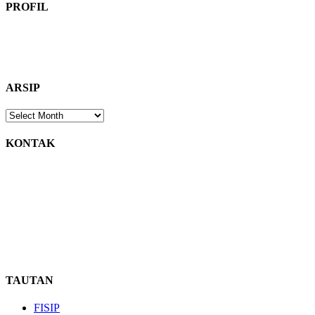
PROFIL
Visi SPMI Fisip Untan 2017-2019: Terwujudnya FISIP Untan yang b
relevansi, dan mutu pendidikan tinggi untuk menghasilkan SDM yang
sosial dan ilmu politik.
ARSIP
ARSIP
KONTAK
Alamat : Kampus FISIP Untan Homepage: https://fisip.untan.ac.id Sur
TAUTAN
FISIP