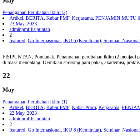
May
Penanganan Perubahan Iklim (2)
Artikel
,
BERITA
,
Kabar PMF
,
Kerjasama
,
PENJAMIN MUTU 
23 May, 2023
adminpmf fisipuntan
2
featured
,
Go Internasional
,
IKU 6 (Kemitraan)
,
Seminar_Nasional
FISIPUNTAN, Pontianak. Penanganan perubahan iklim (2 menjadi pers
di masa mendatang. Demikian stressing para pakar, akademisi, prakt
22
May
Penanganan Perubahan Iklim (1)
Artikel
,
BERITA
,
Kabar PMF
,
Kabar Prodi
,
Kerjasama
,
PENJAM
22 May, 2023
adminpmf fisipuntan
2
featured
,
Go Internasional
,
IKU 6 (Kemitraan)
,
Seminar_Nasional