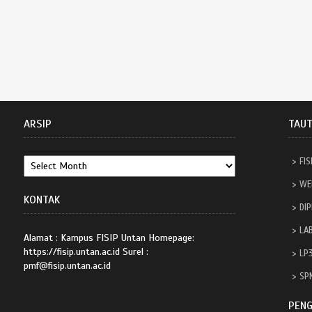
ARSIP
TAU
FIS
WE
KONTAK
DI
LA
Alamat : Kampus FISIP Untan Homepage:
https://fisip.untan.ac.id Surel :
LP
pmf@fisip.untan.ac.id
SPM
PEN