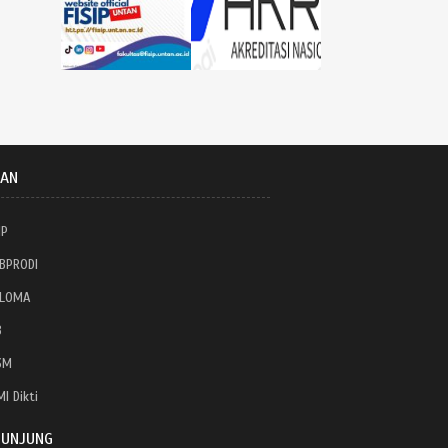
TAN
IP
BPRODI
PLOMA
B
3M
I Dikti
GUNJUNG