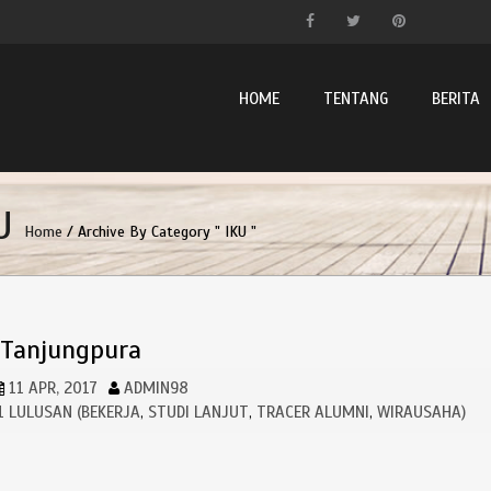
HOME
TENTANG
BERITA
U
Home
/ Archive By Category " IKU "
s Tanjungpura
11 APR, 2017
ADMIN98
 1 LULUSAN (BEKERJA
STUDI LANJUT
TRACER ALUMNI
WIRAUSAHA)
,
,
,