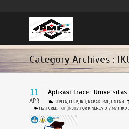
Category Archives : IK
11
Aplikasi Tracer Universita
APR
BERITA
FISIP
IKU
KABAR PMF
UNTAN
,
,
,
,
FEATURED
IKU (INDIKATOR KINERJA UTAMA)
IKU
,
,