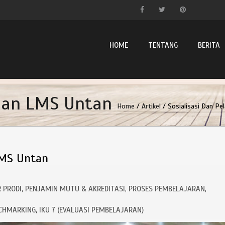
HOME
TENTANG
BERITA
ihan LMS Untan
Home
/
Artikel
/ Sosialisasi Dan Pe
LMS Untan
 PRODI
PENJAMIN MUTU & AKREDITASI
PROSES PEMBELAJARAN
,
,
,
CHMARKING
IKU 7 (EVALUASI PEMBELAJARAN)
,