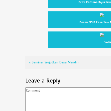
Dr.Ira Patriani (Kajur.Il
Dosen FISIP Peserta – A
Sosia
«
Seminar Wujudkan Desa Mandiri
Leave a Reply