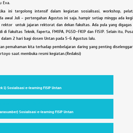
u Eva.
ka ini tergolong intensif dalam kegiatan sosialisasi, workshop, pelat
a awal Juli – pertengahan Agustus ini saja, hampir setiap minggu ada keg
rektor untuk jajaran rektorat dan dekan fakultas. Ada pula yang digagas
di Fakultas Teknik, Faperta, FMIPA, PGSD-FKIP dan FISIP. Selain itu, Pus
i dalam 2 hari bagi dosen Untan pada 5-6 Agustus lalu.
tkan pemahaman kita terhadap pembelajaran daring yang penting diselengga
Martoyo saat membuka resmi kegiatan.(Redaksi)
k 1) Sosialisasi e-learning FISIP Untan
narasumber) Sosialisasi e-learning FISIP Untan