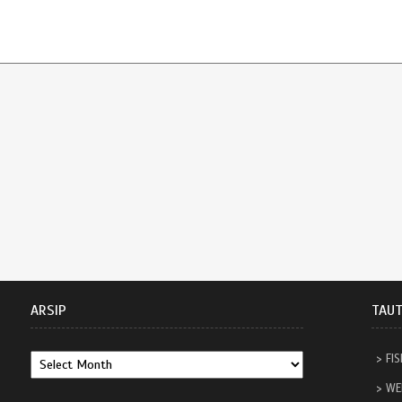
ARSIP
TAU
FIS
WE