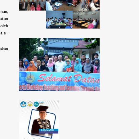
ihan,
iatan
 oleh
at e-
rakan